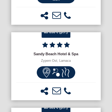
ab 898 € (p.P.)
Sandy Beach Hotel & Spa
Zypern Ost, Larnaca
ab 981 € (p.P.)